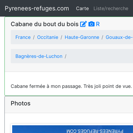
Pyrenees-refuges.com
Carte
Liste/recherche
Cabane du bout du bois
R
France
Occitanie
Haute-Garonne
Gouaux-de-
Bagnères-de-Luchon
Cabane fermée à mon passage. Très joli point de vue. 
Photos