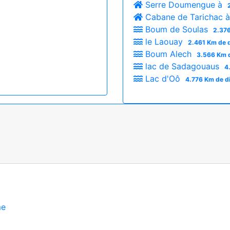
Serre Doumengue à
Cabane de Tarichac 
Boum de Soulas
2.376
le Laouay
2.461 Km de 
Boum Alech
3.566 Km d
lac de Sadagouaus
4
Lac d'Oô
4.776 Km de d
me