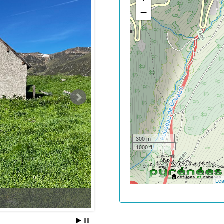
−
300 m
1000 ft
Lea