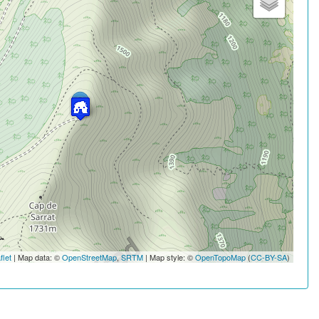
flet
| Map data: ©
OpenStreetMap
,
SRTM
| Map style: ©
OpenTopoMap
(
CC-BY-SA
)