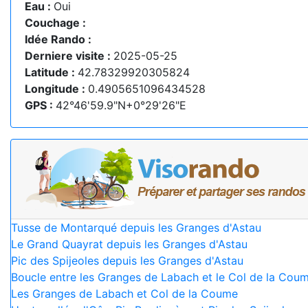
Eau :
Oui
Couchage :
Idée Rando :
Derniere visite :
2025-05-25
Latitude :
42.78329920305824
Longitude :
0.4905651096434528
GPS :
42°46'59.9"N+0°29'26"E
Tusse de Montarqué depuis les Granges d'Astau
Le Grand Quayrat depuis les Granges d'Astau
Pic des Spijeoles depuis les Granges d'Astau
Boucle entre les Granges de Labach et le Col de la Cou
Les Granges de Labach et Col de la Coume