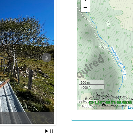
−
300 m
1000 ft
Lea