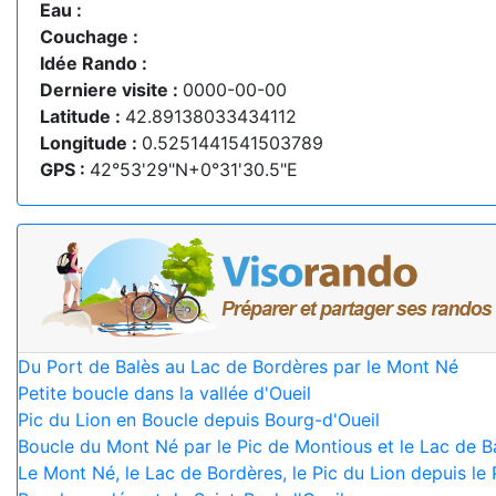
Eau :
Couchage :
Idée Rando :
Derniere visite :
0000-00-00
Latitude :
42.89138033434112
Longitude :
0.5251441541503789
GPS :
42°53'29"N+0°31'30.5"E
Du Port de Balès au Lac de Bordères par le Mont Né
Petite boucle dans la vallée d'Oueil
Pic du Lion en Boucle depuis Bourg-d'Oueil
Boucle du Mont Né par le Pic de Montious et le Lac de Ba
Le Mont Né, le Lac de Bordères, le Pic du Lion depuis le 