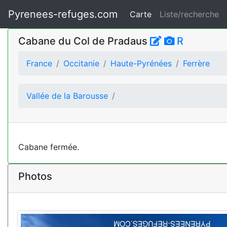
Pyrenees-refuges.com
Carte
Liste/recherche
Cabane du Col de Pradaus
R
France
Occitanie
Haute-Pyrénées
Ferrère
Vallée de la Barousse
Cabane fermée.
Photos