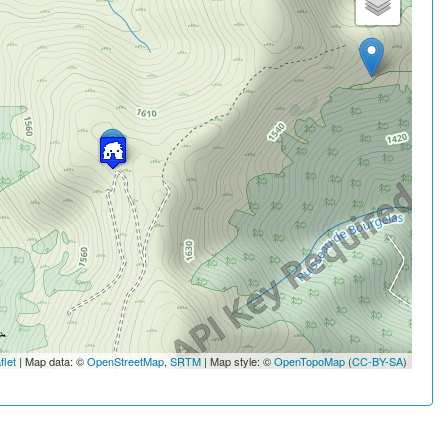
flet
| Map data: ©
OpenStreetMap
,
SRTM
| Map style: ©
OpenTopoMap
(
CC-BY-SA
)