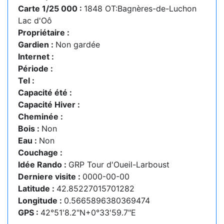
Carte 1/25 000 :
1848 OT:Bagnères-de-Luchon
Lac d'Oô
Propriétaire :
Gardien :
Non gardée
Internet :
Période :
Tel :
Capacité été :
Capacité Hiver :
Cheminée :
Bois :
Non
Eau :
Non
Couchage :
Idée Rando :
GRP Tour d'Oueil-Larboust
Derniere visite :
0000-00-00
Latitude :
42.85227015701282
Longitude :
0.5665896380369474
GPS :
42°51'8.2"N+0°33'59.7"E