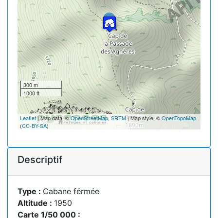
300 m
1000 ft
Leaflet
| Map data: ©
OpenStreetMap
,
SRTM
| Map style: ©
OpenTopoMap
(
CC-BY-SA
)
Descriptif
Type :
Cabane férmée
Altitude :
1950
Carte 1/50 000 :