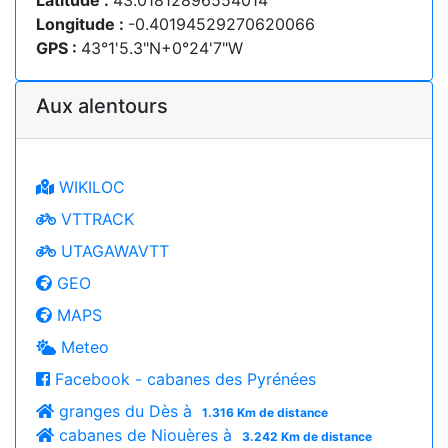
Latitude :
43.01812896554014
Longitude :
-0.40194529270620066
GPS :
43°1'5.3"N+0°24'7"W
Aux alentours
WIKILOC
VTTRACK
UTAGAWAVTT
GEO
MAPS
Meteo
Facebook - cabanes des Pyrénées
granges du Dès à
1.316 Km de distance
cabanes de Niouères à
3.242 Km de distance