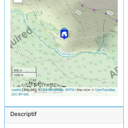
300 m
1000 ft
Leaflet
| Map data: ©
OpenStreetMap
,
SRTM
| Map style: ©
OpenTopoMap
(
CC-BY-SA
)
Descriptif