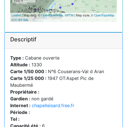
1000 ft
Leaflet
| Map data: ©
OpenStreetMap
,
SRTM
| Map style: ©
OpenTopoMap
(
CC-BY-SA
)
Descriptif
Type :
Cabane ouverte
Altitude :
1330
Carte 1/50 000 :
N°6 Couserans-Val d Aran
Carte 1/25 000 :
1947 OT:Aspet Pic de
Maubermé
Propriétaire :
Gardien :
non gardé
Internet :
chapelleisard.free.fr
Période :
Tel :
Capacité été :
6