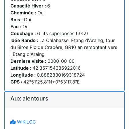
Capacité Hiver :
6
Cheminée :
Oui
Bois :
Oui
Eau :
Oui
Couchage :
6 lits superposés (3x2)
Idée Rando :
La Calabasse, Etang d'Araing, tour
du Biros Pic de Crabère, GR10 en remontant vers
l'Etang d'Araing
Derniere visite :
0000-00-00
Latitude :
42.857154385922016
Longitude :
0.8882830169318724
GPS :
42°51'25.8"N+0°53'17.8"E
Aux alentours
WIKILOC