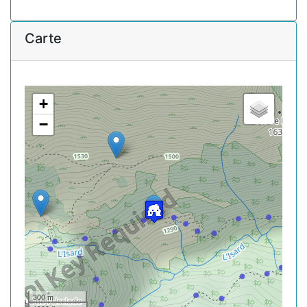
Carte
+
−
300 m