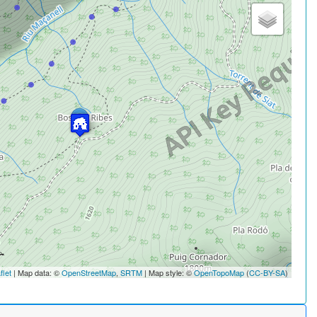
flet
| Map data: ©
OpenStreetMap
,
SRTM
| Map style: ©
OpenTopoMap
(
CC-BY-SA
)