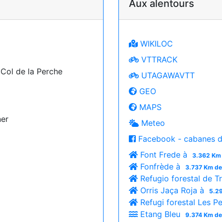
Aux alentours
WIKILOC
VTTRACK
ol de la Perche
UTAGAWAVTT
GEO
MAPS
ner
Meteo
Facebook - cabanes d
Font Frede à
3.362 Km 
Fonfrède à
3.737 Km de
Refugio forestal de T
Orris Jaça Roja à
5.29
Refugi forestal Les P
Etang Bleu
9.374 Km de