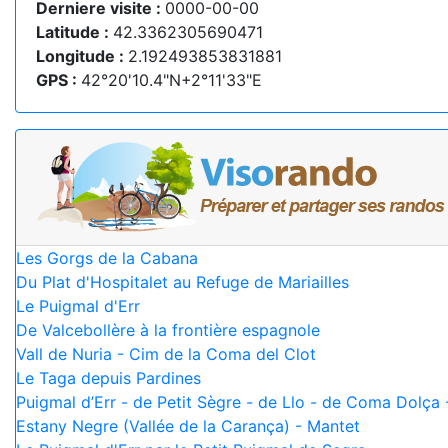
Derniere visite :
0000-00-00
Latitude :
42.3362305690471
Longitude :
2.192493853831881
GPS :
42°20'10.4"N+2°11'33"E
Les Gorgs de la Cabana
Du Plat d'Hospitalet au Refuge de Mariailles
Le Puigmal d'Err
De Valcebollère à la frontière espagnole
Vall de Nuria - Cim de la Coma del Clot
Le Taga depuis Pardines
Puigmal d’Err - de Petit Sègre - de Llo - de Coma Dolça
Estany Negre (Vallée de la Carança) - Mantet