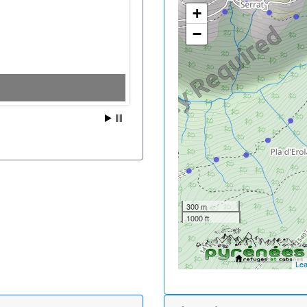
+
−
300 m
1000 ft
Lea