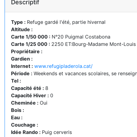
Descriptif
Type :
Refuge gardé l'été, partie hivernal
Altitude :
Carte 1/50 000 :
N°20 Puigmal Costabona
Carte 1/25 000 :
2250 ET:Bourg-Madame Mont-Louis C
Propriétaire :
Gardien :
Internet :
www.refugipladerola.cat/
Période :
Weekends et vacances scolaires, se renseig
Tel :
Capacité été :
8
Capacité Hiver :
0
Cheminée :
Oui
Bois :
Eau :
Couchage :
Idée Rando :
Puig cerveris