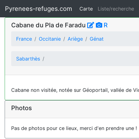
Pyrenees-refuges.com
Carte
Liste/recherche
Cabane du Pla de Faradu
R
France
Occitanie
Ariège
Génat
Sabarthès
Cabane non visitée, notée sur Géoportail, vallée de V
Photos
Pas de photos pour ce lieux, merci d'en prendre une !