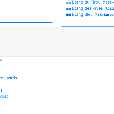
Etang du Tirou
7.255 
Etang des Rives
7.382
Etang Bleu
7.581 Km de
at
e Lastris
rs
ilhac