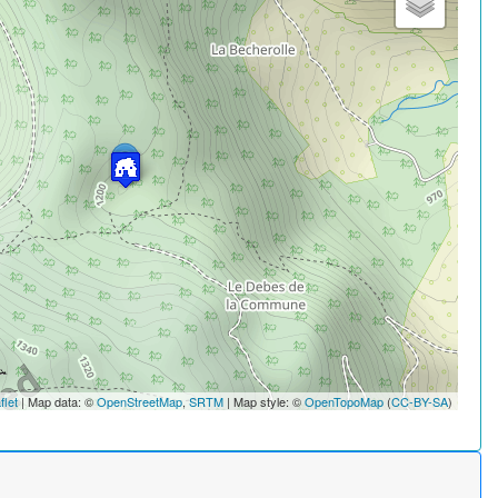
flet
| Map data: ©
OpenStreetMap
,
SRTM
| Map style: ©
OpenTopoMap
(
CC-BY-SA
)