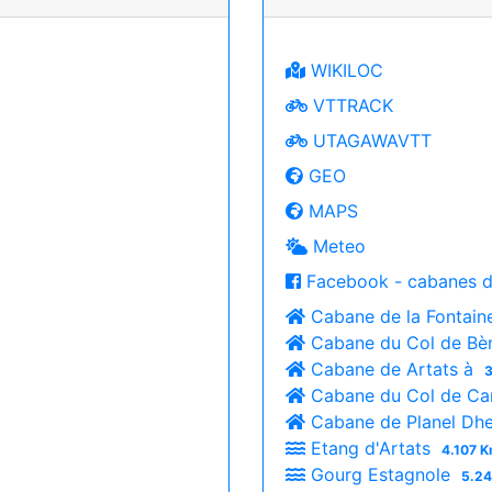
WIKILOC
VTTRACK
UTAGAWAVTT
GEO
MAPS
Meteo
Facebook - cabanes d
Cabane de la Fontain
Cabane du Col de Bè
Cabane de Artats à
3
Cabane du Col de Ca
Cabane de Planel Dh
Etang d'Artats
4.107 K
Gourg Estagnole
5.24