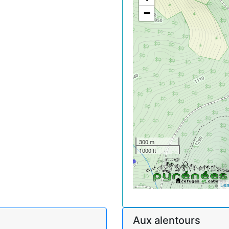
−
300 m
1000 ft
Lea
Aux alentours