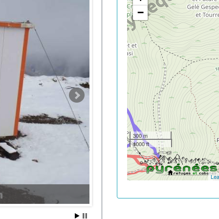
−
300 m
1000 ft
Lea