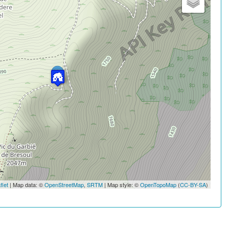
flet
| Map data: ©
OpenStreetMap
,
SRTM
| Map style: ©
OpenTopoMap
(
CC-BY-SA
)