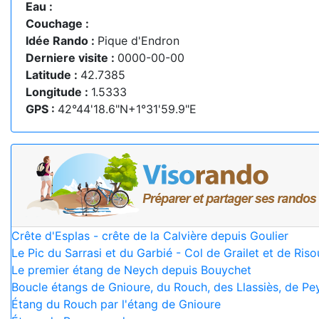
Eau :
Couchage :
Idée Rando :
Pique d'Endron
Derniere visite :
0000-00-00
Latitude :
42.7385
Longitude :
1.5333
GPS :
42°44'18.6"N+1°31'59.9"E
Crête d'Esplas - crête de la Calvière depuis Goulier
Le Pic du Sarrasi et du Garbié - Col de Grailet et de Riso
Le premier étang de Neych depuis Bouychet
Boucle étangs de Gnioure, du Rouch, des Llassiès, de Pe
Étang du Rouch par l'étang de Gnioure