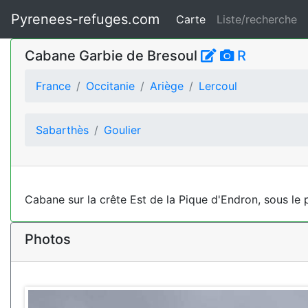
Pyrenees-refuges.com
Carte
Liste/recherche
Cabane Garbie de Bresoul
R
France
Occitanie
Ariège
Lercoul
Sabarthès
Goulier
Cabane sur la crête Est de la Pique d'Endron, sous le p
Photos