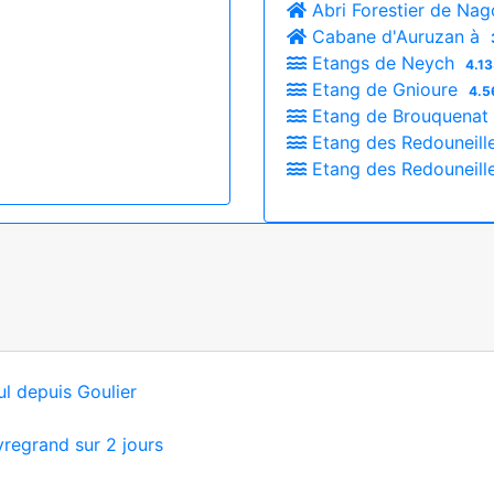
Abri Forestier de Nag
Cabane d'Auruzan à
Etangs de Neych
4.13
Etang de Gnioure
4.5
Etang de Brouquenat
Etang des Redouneill
Etang des Redouneill
ul depuis Goulier
yregrand sur 2 jours