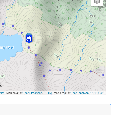
flet
| Map data: ©
OpenStreetMap
,
SRTM
| Map style: ©
OpenTopoMap
(
CC-BY-SA
)