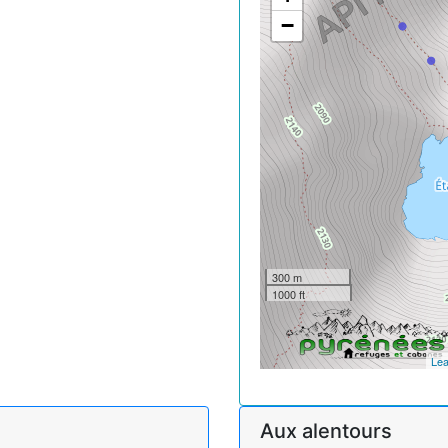
−
300 m
1000 ft
Lea
Aux alentours