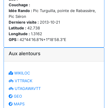
Couchage :
Idée Rando :
Pic Turguilla, pointe de Rabassère,
Pic Séron
Derniere visite :
2013-10-21
Latitude :
42.738
Longitude :
1.3162
GPS :
42°44'16.8"N+1°18'58.3"E
Aux alentours
WIKILOC
VTTRACK
UTAGAWAVTT
GEO
MAPS