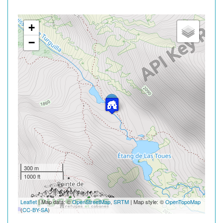
+
−
300 m
1000 ft
Leaflet
| Map data: ©
OpenStreetMap
,
SRTM
| Map style: ©
OpenTopoMap
(
CC-BY-SA
)