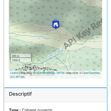
300 m
1000 ft
Leaflet
| Map data: ©
OpenStreetMap
,
SRTM
| Map style: ©
OpenTopoMap
(
CC-BY-SA
)
Descriptif
Type :
Cabane ouverte