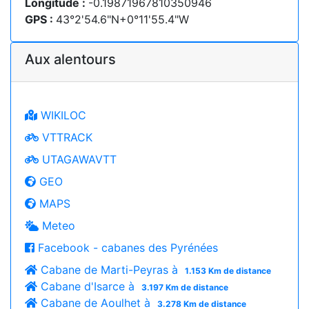
Longitude :
-0.19871967810350946
GPS :
43°2'54.6"N+0°11'55.4"W
Aux alentours
WIKILOC
VTTRACK
UTAGAWAVTT
GEO
MAPS
Meteo
Facebook - cabanes des Pyrénées
Cabane de Marti-Peyras à
1.153 Km de distance
Cabane d'Isarce à
3.197 Km de distance
Cabane de Aoulhet à
3.278 Km de distance