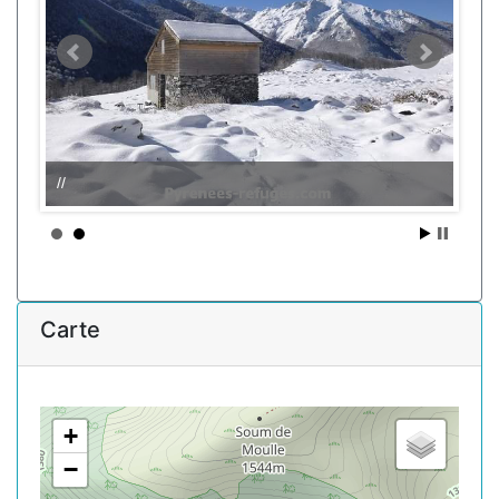
//
Carte
+
−