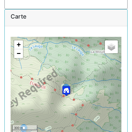
Carte
+
−
300 m