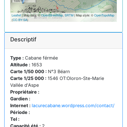
1000 ft
Leaflet
| Map data: ©
OpenStreetMap
,
SRTM
| Map style: ©
OpenTopoMap
(
CC-BY-SA
)
Descriptif
Type :
Cabane férmée
Altitude :
1653
Carte 1/50 000 :
N°3 Béarn
Carte 1/25 000 :
1546 OT:Oloron-Ste-Marie
Vallée d'Aspe
Propriétaire :
Gardien :
Internet :
lacurecabane.wordpress.com/contact/
Période :
Tel :
Capacité été :
2