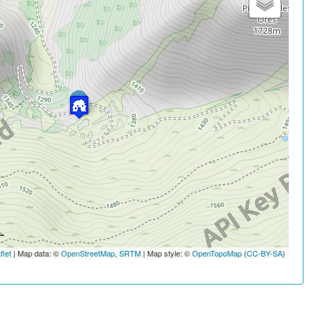
flet
| Map data: ©
OpenStreetMap
,
SRTM
| Map style: ©
OpenTopoMap
(
CC-BY-SA
)