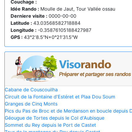
Couchage :
Idée Rando :
Moulle de Jaut, Tour Vallée ossau
Derniere visite :
0000-00-00
Latitude :
43.03568582718884
Longitude :
-0.35876105188427987
GPS :
43°2'8.5"N+0°21'31.5"W
Cabane de Couscouilha
Circuit de la Fontaine d'Estéret et Plaa Dou Soum
Granges de Cinq Monts
Pics du Pas de Broc et de Merdanson en boucle depuis D
Géougue de Tortes depuis le Col d'Aubisque
Sommet du Rey depuis le Port de Castet
Tour de la montagne du Rey depuis Castet