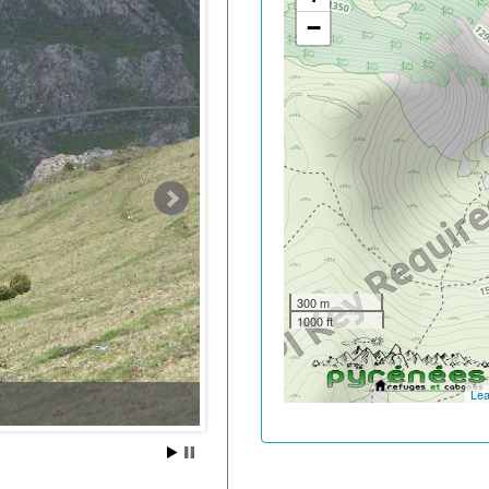
−
300 m
1000 ft
Lea