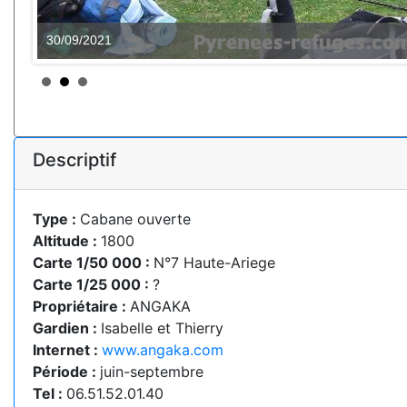
30/09/2021
Descriptif
Type :
Cabane ouverte
Altitude :
1800
Carte 1/50 000 :
N°7 Haute-Ariege
Carte 1/25 000 :
?
Propriétaire :
ANGAKA
Gardien :
Isabelle et Thierry
Internet :
www.angaka.com
Période :
juin-septembre
Tel :
06.51.52.01.40