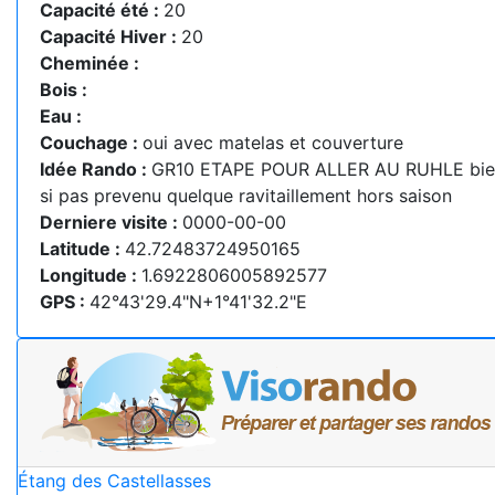
Capacité été :
20
Capacité Hiver :
20
Cheminée :
Bois :
Eau :
Couchage :
oui avec matelas et couverture
Idée Rando :
GR10 ETAPE POUR ALLER AU RUHLE bien
si pas prevenu quelque ravitaillement hors saison
Derniere visite :
0000-00-00
Latitude :
42.72483724950165
Longitude :
1.6922806005892577
GPS :
42°43'29.4"N+1°41'32.2"E
Étang des Castellasses