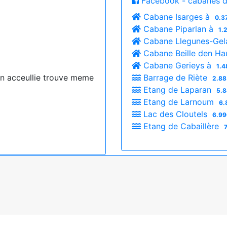
Facebook - cabanes d
Cabane Isarges à
0.3
Cabane Piparlan à
1.
Cabane Llegunes-Gel
Cabane Beille den Ha
Cabane Gerieys à
1.4
 acceullie trouve meme
Barrage de Riète
2.88
Etang de Laparan
5.8
Etang de Larnoum
6.
Lac des Cloutels
6.99
Etang de Cabaillère