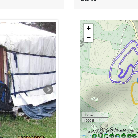
+
−
300 m
1000 ft