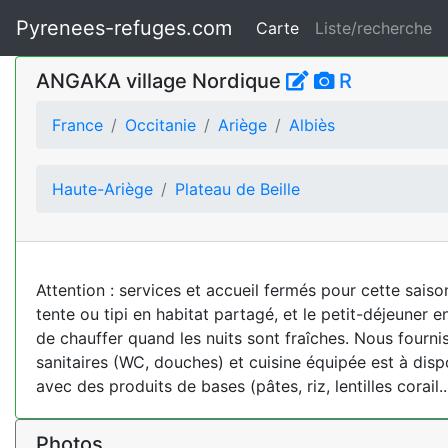
Pyrenees-refuges.com
Carte
Liste/recherche
ANGAKA village Nordique
R
France
Occitanie
Ariège
Albiès
Haute-Ariège
Plateau de Beille
Attention : services et accueil fermés pour cette sai
tente ou tipi en habitat partagé, et le petit-déjeuner e
de chauffer quand les nuits sont fraîches. Nous fourn
sanitaires (WC, douches) et cuisine équipée est à dispos
avec des produits de bases (pâtes, riz, lentilles corail..
Photos