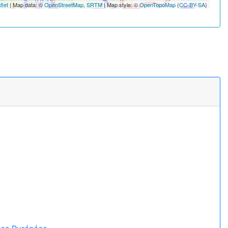
flet
| Map data: ©
OpenStreetMap
,
SRTM
| Map style: ©
OpenTopoMap
(
CC-BY-SA
)