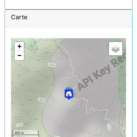
Carte
+
−
300 m