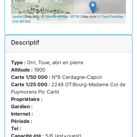
1000 ft
Leaflet
| Map data: ©
OpenStreetMap
,
SRTM
| Map style: ©
OpenTopoMap
(
CC-BY-SA
)
Descriptif
Type :
Orri, Toue, abri en pierre
Altitude :
1900
Carte 1/50 000 :
N°8 Cerdagne-Capcir
Carte 1/25 000 :
2249 OT:Bourg-Madame Col de
Puymorens Pic Carlit
Propriétaire :
Gardien :
Internet :
Période :
Tel :
Capacité été :
5/6 (est+ouest),