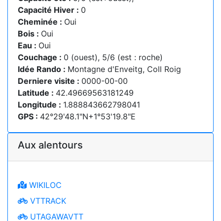
Capacité Hiver :
0
Cheminée :
Oui
Bois :
Oui
Eau :
Oui
Couchage :
0 (ouest), 5/6 (est : roche)
Idée Rando :
Montagne d'Enveitg, Coll Roig
Derniere visite :
0000-00-00
Latitude :
42.49669563181249
Longitude :
1.888843662798041
GPS :
42°29'48.1"N+1°53'19.8"E
Aux alentours
WIKILOC
VTTRACK
UTAGAWAVTT