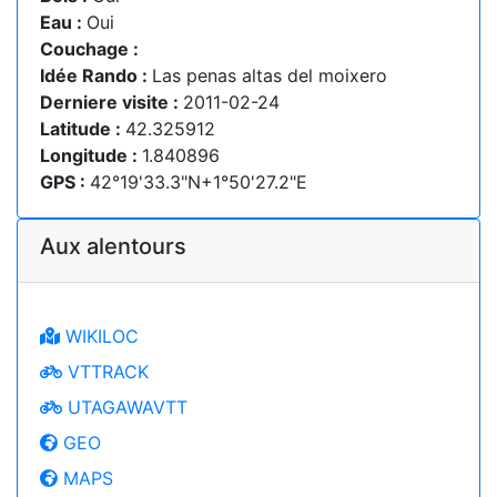
Eau :
Oui
Couchage :
Idée Rando :
Las penas altas del moixero
Derniere visite :
2011-02-24
Latitude :
42.325912
Longitude :
1.840896
GPS :
42°19'33.3"N+1°50'27.2"E
Aux alentours
WIKILOC
VTTRACK
UTAGAWAVTT
GEO
MAPS