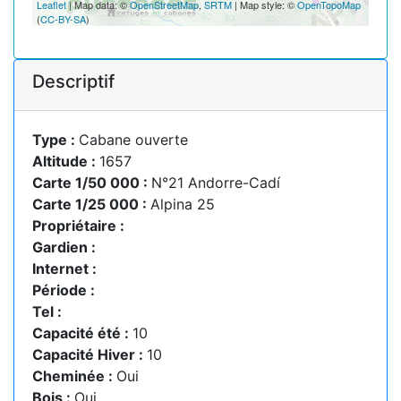
Leaflet
| Map data: ©
OpenStreetMap
,
SRTM
| Map style: ©
OpenTopoMap
(
CC-BY-SA
)
Descriptif
Type :
Cabane ouverte
Altitude :
1657
Carte 1/50 000 :
N°21 Andorre-Cadí
Carte 1/25 000 :
Alpina 25
Propriétaire :
Gardien :
Internet :
Période :
Tel :
Capacité été :
10
Capacité Hiver :
10
Cheminée :
Oui
Bois :
Oui