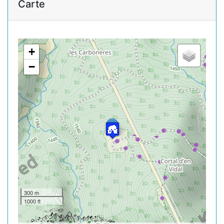
Carte
+
−
300 m
1000 ft