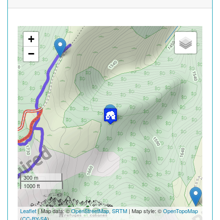
+
−
300 m
1000 ft
Leaflet
| Map data: ©
OpenStreetMap
,
SRTM
| Map style: ©
OpenTopoMap
(
CC-BY-SA
)