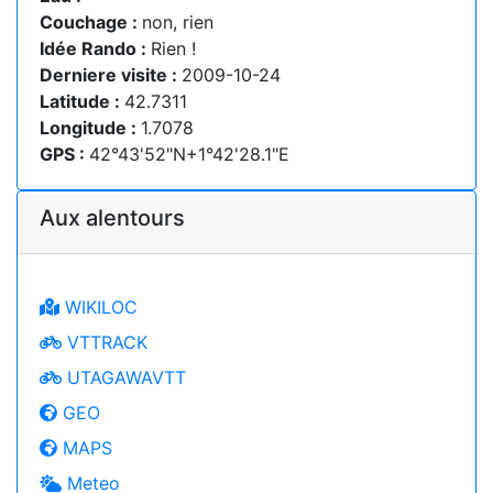
Couchage :
non, rien
Idée Rando :
Rien !
Derniere visite :
2009-10-24
Latitude :
42.7311
Longitude :
1.7078
GPS :
42°43'52"N+1°42'28.1"E
Aux alentours
WIKILOC
VTTRACK
UTAGAWAVTT
GEO
MAPS
Meteo